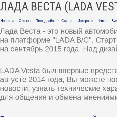
ЛАДА ВЕСТА (LADA VES
Новости
·
Отзывы
·
Тест-драйвы
·
Статьи
·
Интервью
·
Фото
·
Ви
Лада Веста - это новый автомо
на платформе "LADA B/C". Старт
на сентябрь 2015 года. Над диз
LADA Vesta был впервые предст
августе 2014 года, Вы можете п
новости, узнать технические ха
для общения и обмена мнениями