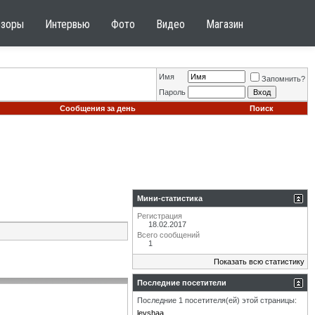
бзоры
Интервью
Фото
Видео
Магазин
Имя
Запомнить?
Пароль
Сообщения за день
Поиск
Мини-статистика
Регистрация
18.02.2017
Всего сообщений
1
Показать всю статистику
Последние посетители
Последние 1 посетителя(ей) этой страницы:
levshaa