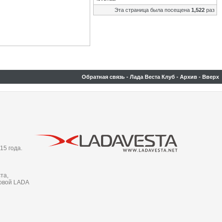
Эта страница была посещена
1,522
раз
Обратная связь
-
Лада Веста Клуб
-
Архив
-
Вверх
15 года.
та,
новой LADA