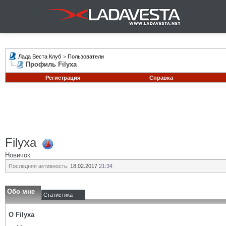
Лада Веста Клуб
>
Пользователи
Профиль Filyxa
Регистрация
Справка
Filyxa
Новичок
Последняя активность:
18.02.2017
21:34
Обо мне
Статистика
О Filyxa