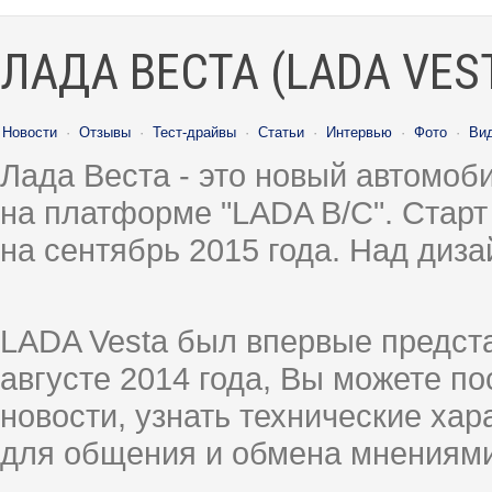
ЛАДА ВЕСТА (LADA VES
Новости
·
Отзывы
·
Тест-драйвы
·
Статьи
·
Интервью
·
Фото
·
Ви
Лада Веста - это новый автомо
на платформе "LADA B/C". Старт
на сентябрь 2015 года. Над диз
LADA Vesta был впервые предст
августе 2014 года, Вы можете п
новости, узнать технические ха
для общения и обмена мнениями