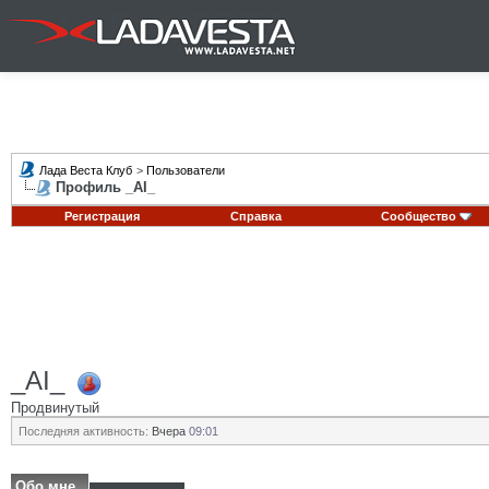
Лада Веста Клуб
>
Пользователи
Профиль _AI_
Регистрация
Справка
Сообщество
_AI_
Продвинутый
Последняя активность:
Вчера
09:01
Обо мне