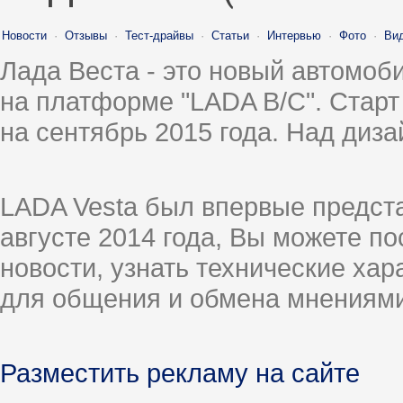
Новости
·
Отзывы
·
Тест-драйвы
·
Статьи
·
Интервью
·
Фото
·
Ви
Лада Веста - это новый автомо
на платформе "LADA B/C". Старт
на сентябрь 2015 года. Над диз
LADA Vesta был впервые предст
августе 2014 года, Вы можете п
новости, узнать технические ха
для общения и обмена мнениями
Разместить рекламу на сайте