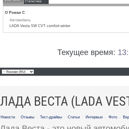
Статистика
О Роман С
Автомобиль
LADA Vesta SW CVT comfort-winter
Текущее время:
13
ЛАДА ВЕСТА (LADA VES
Новости
·
Отзывы
·
Тест-драйвы
·
Статьи
·
Интервью
·
Фото
·
Ви
Лада Веста - это новый автомо