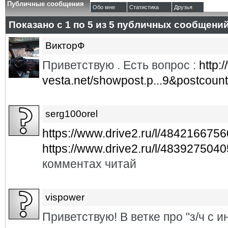
Публичные сообщения
Обо мне
Статистика
Друзья
Показано с 1 по
5
из
5
публичных сообщени
ВикторФ
Приветствую . Есть вопрос :
http:
vesta.net/showpost.p...9&postcoun
serg100orel
https://www.drive2.ru/l/484216675
https://www.drive2.ru/l/483927504
комментах читай
vispower
Приветствую! В ветке про "з/ч с 