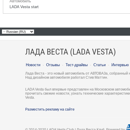
Автомобиль
LADA Vesta start
ЛАДА ВЕСТА (LADA VESTA)
Новости
·
Отзывы
·
Тест-драйвы
·
Статьи
·
Интервью
Лада Веста - это новый автомобиль от АВТОВАЗа, собранный 
Над дизайном автомобиля работал Стив Маттин.
LADA Vesta был впервые представлен на Московском автомоби
прочитать свежие новости, узнать технические характеристи
Vesta.
Разместить рекламу на сайте
© 2014-2020 LADA Vesta Club | Лада Веста Клуб. Powered by