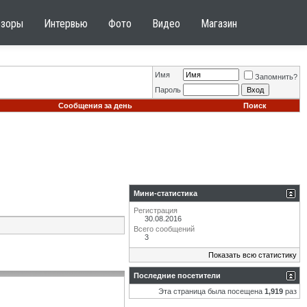
бзоры
Интервью
Фото
Видео
Магазин
Имя
Запомнить?
Пароль
Сообщения за день
Поиск
Мини-статистика
Регистрация
30.08.2016
Всего сообщений
3
Показать всю статистику
Последние посетители
Эта страница была посещена
1,919
раз