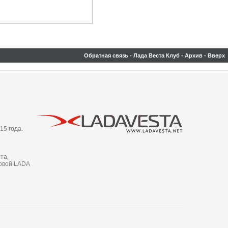
Обратная связь
-
Лада Веста Клуб
-
Архив
-
Вверх
15 года.
та,
новой LADA