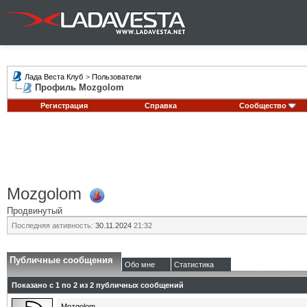
Лада Веста Клуб
>
Пользователи
Профиль Mozgolom
Регистрация
Справка
Сообщество
Mozgolom
Продвинутый
Последняя активность:
30.11.2024
21:32
Публичные сообщения
Обо мне
Статистика
Показано с 1 по
2
из
2
публичных сообщений
Mozgolom