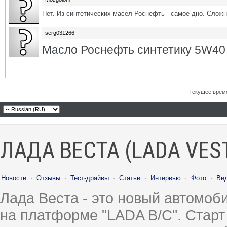
Нет. Из синтетических масел Роснефть - самое дно. Сложн
serg031266
Масло Роснефть синтетику 5W40
Текущее врем
ЛАДА ВЕСТА (LADA VES
Новости
·
Отзывы
·
Тест-драйвы
·
Статьи
·
Интервью
·
Фото
·
Ви
Лада Веста - это новый автомо
на платформе "LADA B/C". Старт