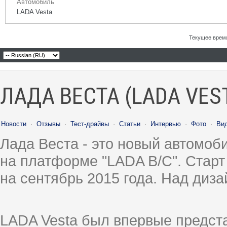
Автомобиль
LADA Vesta
Текущее врем
ЛАДА ВЕСТА (LADA VES
Новости
·
Отзывы
·
Тест-драйвы
·
Статьи
·
Интервью
·
Фото
·
Ви
Лада Веста - это новый автомо
на платформе "LADA B/C". Старт
на сентябрь 2015 года. Над диз
LADA Vesta был впервые предст