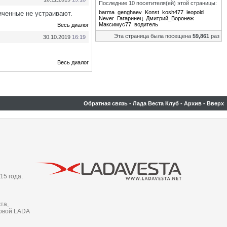
Последние 10 посетителя(ей) этой страницы:
barma
genghaev
Konst
kosh477
leopold
иченные не устраивают.
Never
Гагаринец
Дмитрий_Воронеж
Максимус77
водитель
Весь диалог
Эта страница была посещена
59,861
раз
30.10.2019
16:19
Весь диалог
Обратная связь
-
Лада Веста Клуб
-
Архив
-
Вверх
15 года.
та,
новой LADA