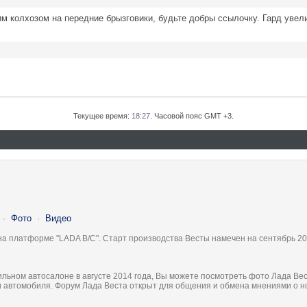
шим колхозом на передние брызговики, будьте добры ссылочку. Гард увел
Текущее время:
18:27
. Часовой пояс GMT +3.
·
Фото
·
Видео
на платформе "LADA B/C". Старт производства Весты намечен на сентябрь 20
льном автосалоне в августе 2014 года, Вы можете посмотреть фото Лада Вес
ки автомобиля. Форум Лада Веста открыт для общения и обмена мнениями о 