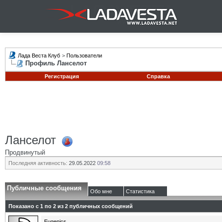
Лада Веста Клуб
>
Пользователи
Профиль Ланселот
Регистрация
Справка
Ланселот
Продвинутый
Последняя активность:
29.05.2022
09:58
Публичные сообщения
Обо мне
Статистика
Показано с 1 по
2
из
2
публичных сообщений
Eugenics