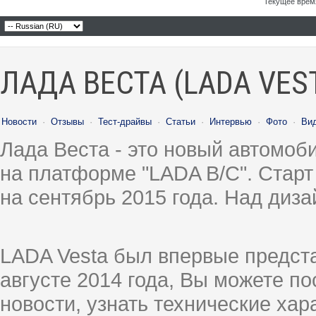
Текущее врем
ЛАДА ВЕСТА (LADA VES
Новости
·
Отзывы
·
Тест-драйвы
·
Статьи
·
Интервью
·
Фото
·
Ви
Лада Веста - это новый автомо
на платформе "LADA B/C". Старт
на сентябрь 2015 года. Над диз
LADA Vesta был впервые предст
августе 2014 года, Вы можете п
новости, узнать технические ха