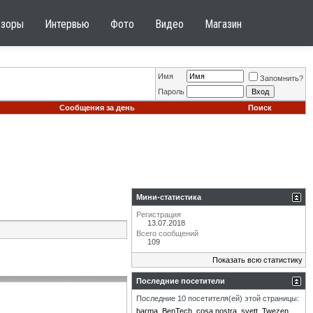
бзоры
Интервью
Фото
Видео
Магазин
Имя
Запомнить?
Пароль
Сообщения за день
Поиск
Мини-статистика
Регистрация
13.07.2018
Всего сообщений
109
Показать всю статистику
Последние посетители
Последние 10 посетителя(ей) этой страницы:
barma
BenTech
cosa nostra
svett
Twezen