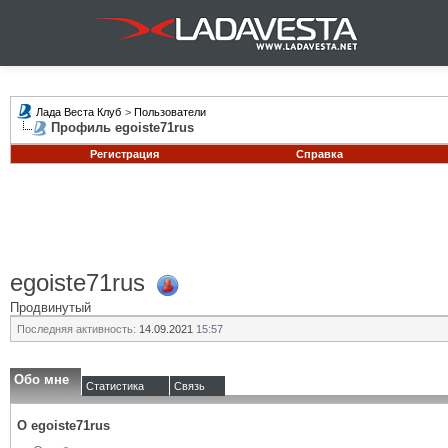
Лада Веста Клуб
>
Пользователи
Профиль egoiste71rus
Регистрация
Справка
egoiste71rus
Продвинутый
Последняя активность:
14.09.2021
15:57
Обо мне
Статистика
Связь
О egoiste71rus