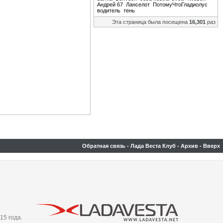
Андрей 67
Ланселот
ПотомуЧтоГладиолус
водитель
тень
Эта страница была посещена
16,301
раз
Обратная связь
-
Лада Веста Клуб
-
Архив
-
Вверх
15 года.