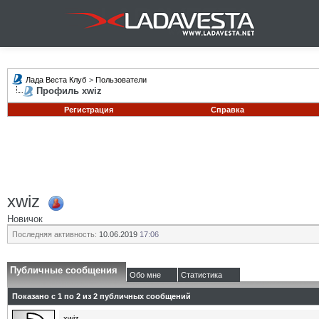
Лада Веста Клуб
>
Пользователи
Профиль xwiz
Регистрация
Справка
xwiz
Новичок
Последняя активность:
10.06.2019
17:06
Публичные сообщения
Обо мне
Статистика
Показано с 1 по
2
из
2
публичных сообщений
xwiz