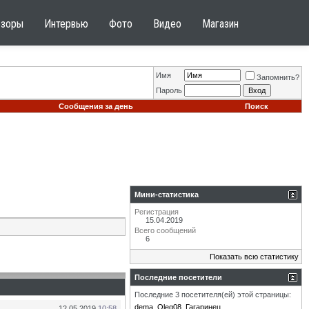
бзоры
Интервью
Фото
Видео
Магазин
Имя
Запомнить?
Пароль
Сообщения за день
Поиск
Мини-статистика
Регистрация
15.04.2019
Всего сообщений
6
Показать всю статистику
Последние посетители
Последние 3 посетителя(ей) этой страницы:
dema
Oleg08
Гагаринец
12.05.2019
10:58