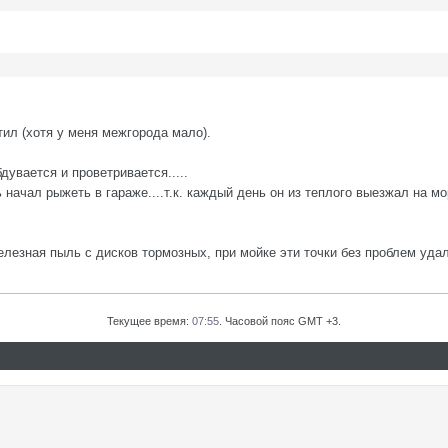
тил (хотя у меня межгорода мало).
дувается и проветривается.....
ь начал рыжеть в гараже....т.к. каждый день он из теплого выезжал на м
железная пыль с дисков тормозных, при мойке эти точки без проблем уда
Текущее время:
07:55
. Часовой пояс GMT +3.