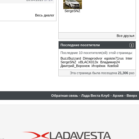
SergeSNZ
Весь диалог
Все друзья
Последние посетители
Последние 10 посетителя(ей) этой страницы:
BuzzBuzzard
Dimaprodvor
egoiste71rus
Inter
SergeSNZ
xBLACK013x
Владимир24
Дмитрий_Воронеж
Игорёккк
Ковбой
Эта страница была посещена
21,306
раз
Обратная связь
-
Лада Веста Клуб
-
Архив
-
Вверх