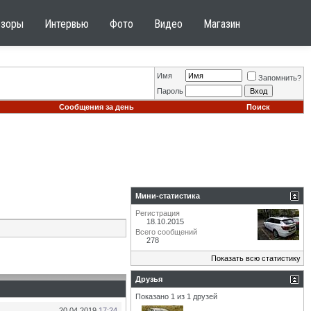
бзоры
Интервью
Фото
Видео
Магазин
Имя
Запомнить?
Пароль
Сообщения за день
Поиск
Мини-статистика
Регистрация
18.10.2015
Всего сообщений
278
Показать всю статистику
Друзья
Показано 1 из 1 друзей
20.04.2019
17:24