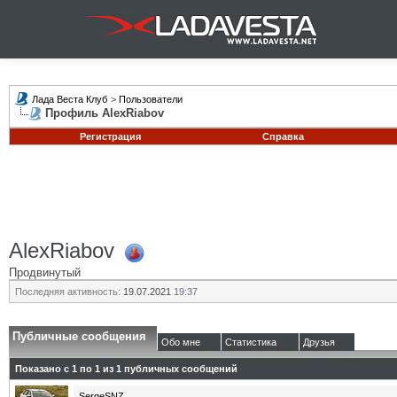
Лада Веста Клуб
>
Пользователи
Профиль AlexRiabov
Регистрация
Справка
AlexRiabov
Продвинутый
Последняя активность:
19.07.2021
19:37
Публичные сообщения
Обо мне
Статистика
Друзья
Показано с 1 по
1
из
1
публичных сообщений
SergeSNZ