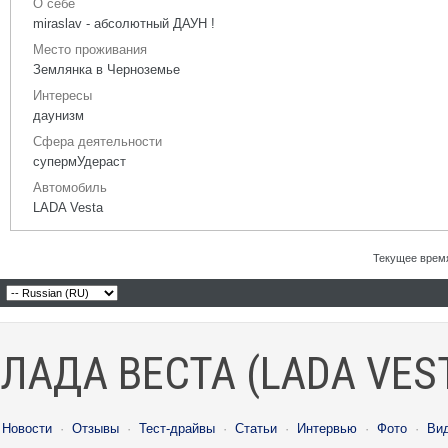
О себе
mirаslav - абсолютный ДАУН !
Место проживания
Землянка в Черноземье
Интересы
даунизм
Сфера деятельности
супермУдераст
Автомобиль
LADA Vesta
Текущее врем
ЛАДА ВЕСТА (LADA VES
Новости
·
Отзывы
·
Тест-драйвы
·
Статьи
·
Интервью
·
Фото
·
Ви