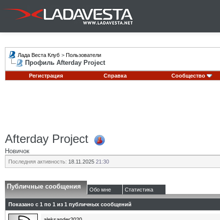
Лада Веста Клуб
>
Пользователи
Профиль Afterday Project
Регистрация
Справка
Сообщество
Afterday Project
Новичок
Последняя активность:
18.11.2025
21:30
Публичные сообщения
Обо мне
Статистика
Показано с 1 по
1
из
1
публичных сообщений
aleksander2020