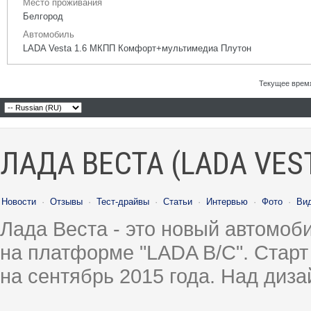
Место проживания
Белгород
Автомобиль
LADA Vesta 1.6 МКПП Комфорт+мультимедиа Плутон
Текущее врем
ЛАДА ВЕСТА (LADA VES
Новости
·
Отзывы
·
Тест-драйвы
·
Статьи
·
Интервью
·
Фото
·
Ви
Лада Веста - это новый автомо
на платформе "LADA B/C". Старт
на сентябрь 2015 года. Над диз