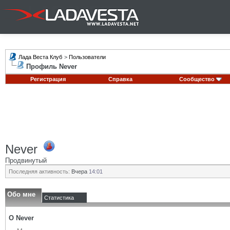
Лада Веста Клуб
>
Пользователи
Профиль Never
Регистрация
Справка
Сообщество
Never
Продвинутый
Последняя активность:
Вчера
14:01
Обо мне
Статистика
О Never