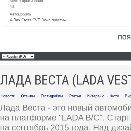
Место проживания
43
Автомобиль
X-Ray Cross CVT Люкс престиж.
поя
ЛАДА ВЕСТА (LADA VES
Новости
·
Отзывы
·
Тест-драйвы
·
Статьи
·
Интервью
·
Фото
·
Ви
Лада Веста - это новый автомо
на платформе "LADA B/C". Старт
на сентябрь 2015 года. Над диз