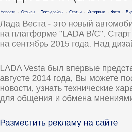
Новости
·
Отзывы
·
Тест-драйвы
·
Статьи
·
Интервью
·
Фото
·
Ви
Лада Веста - это новый автомо
на платформе "LADA B/C". Старт
на сентябрь 2015 года. Над диз
LADA Vesta был впервые предст
августе 2014 года, Вы можете п
новости, узнать технические ха
для общения и обмена мнениями
Разместить рекламу на сайте