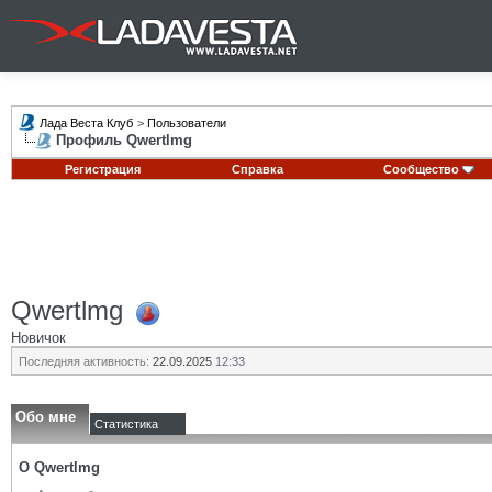
Лада Веста Клуб
>
Пользователи
Профиль Qwertlmg
Регистрация
Справка
Сообщество
Qwertlmg
Новичок
Последняя активность:
22.09.2025
12:33
Обо мне
Статистика
О Qwertlmg