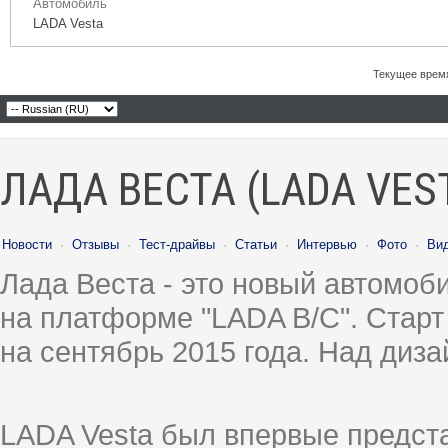
Автомобиль
LADA Vesta
Текущее врем
ЛАДА ВЕСТА (LADA VES
Новости
·
Отзывы
·
Тест-драйвы
·
Статьи
·
Интервью
·
Фото
·
Ви
Лада Веста - это новый автомо
на платформе "LADA B/C". Старт
на сентябрь 2015 года. Над диз
LADA Vesta был впервые предст