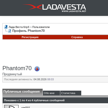
Лада Веста Клуб
>
Пользователи
Профиль Phantom70
Регистрация
Справка
Phantom70
Продвинутый
Последняя активность:
04.08.2026
08:03
Публичные сообщения
Обо мне
Статистика
Показано с 1 по
4
из
4
публичных сообщений
stel707