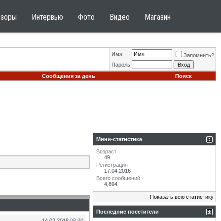
бзоры
Интервью
Фото
Видео
Магазин
Имя
Запомнить?
Пароль
Сообщения за день
Поиск
Мини-статистика
Возраст
49
Регистрация
17.04.2016
Всего сообщений
4,894
Показать всю статистику
Последние посетители
14.02.2018
08:30