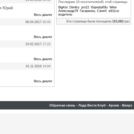
Последние 10 посетителя(ей) этой страницы:
BigKot
Dimitry
jsn22
t5qwdq45fu
Wine
 я Юрий.
Александр78
Гагаринец
СаняХ
а911се
водитель
Весь диалог
Эта страница была посещена
115,082
раз
06.04.2017
20:43
Весь диалог
23.02.2017
17:23
Весь диалог
01.11.2016
14:04
Весь диалог
Обратная связь
-
Лада Веста Клуб
-
Архив
-
Вверх