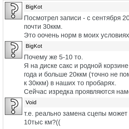
BigKot
Посмотрел записи - с сентября 2
почти 30ккм.
Это оочень норм в моих условиях
BigKot
Почему же 5-10 то.
Я на диске сакс и родной корзине
года и больше 20ккм (точно не п
к 30ккм) в наших то пробарях.
Сейчас изредка проявляются намё
Void
т.е. реально замена сцепы может 
10тыс км?((