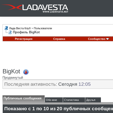
Лада Веста Клуб
>
Пользователи
Профиль BigKot
Регистрация
Справка
Сообщество
BigKot
Продвинутый
Последняя активность:
Сегодня
12:05
Публичные сообщения
Обо мне
Статистика
Друзья
Показано с 1 по
10
из
20
публичных сообще