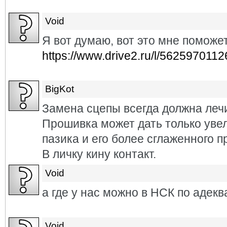
Void
Я вот думаю, вот это мне поможе
https://www.drive2.ru/l/562597011
BigKot
Замена сцепы всегда должна лечи
Прошивка может дать только уве
пазика и его более сглаженного п
В личку кину контакт.
Void
а где у нас можно в НСК по адек
Void