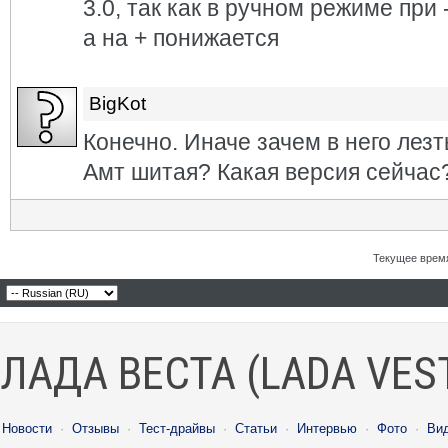
3.0, так как в ручном режиме при
а на + понижается
BigKot
Конечно. Иначе зачем в него лезт
Амт шитая? Какая версия сейчас
Текущее врем
ЛАДА ВЕСТА (LADA VES
Новости
·
Отзывы
·
Тест-драйвы
·
Статьи
·
Интервью
·
Фото
·
Ви