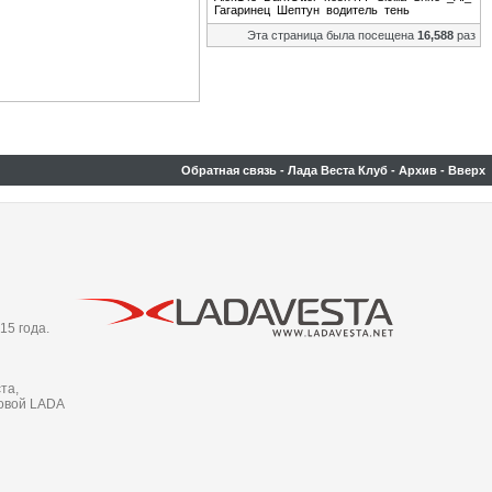
Гагаринец
Шептун
водитель
тень
Эта страница была посещена
16,588
раз
Обратная связь
-
Лада Веста Клуб
-
Архив
-
Вверх
15 года.
та,
новой LADA