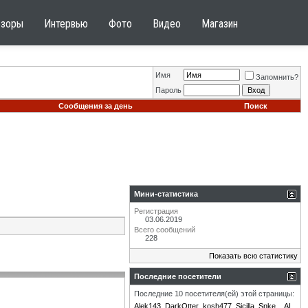
бзоры
Интервью
Фото
Видео
Магазин
Имя
Запомнить?
Пароль
Сообщения за день
Поиск
Мини-статистика
Регистрация
03.06.2019
Всего сообщений
228
Показать всю статистику
Последние посетители
Последние 10 посетителя(ей) этой страницы:
Alek143
DarkOtter
kosh477
Sicilla
Snke
_AI_