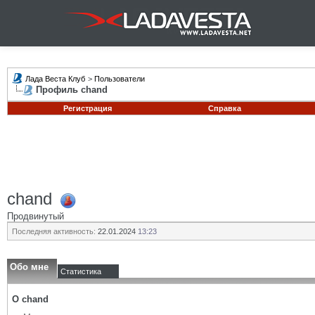
Лада Веста Клуб
>
Пользователи
Профиль chand
Регистрация
Справка
chand
Продвинутый
Последняя активность:
22.01.2024
13:23
Обо мне
Статистика
О chand