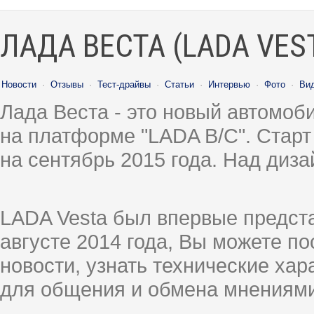
ЛАДА ВЕСТА (LADA VES
Новости
·
Отзывы
·
Тест-драйвы
·
Статьи
·
Интервью
·
Фото
·
Ви
Лада Веста - это новый автомо
на платформе "LADA B/C". Старт
на сентябрь 2015 года. Над диз
LADA Vesta был впервые предст
августе 2014 года, Вы можете п
новости, узнать технические ха
для общения и обмена мнениями