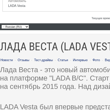
Автомобиль
LADA Vesta
Текущее врем
ЛАДА ВЕСТА (LADA VES
Новости
·
Отзывы
·
Тест-драйвы
·
Статьи
·
Интервью
·
Фото
·
Ви
Лада Веста - это новый автомо
на платформе "LADA B/C". Старт
на сентябрь 2015 года. Над диз
LADA Vesta был впервые предст