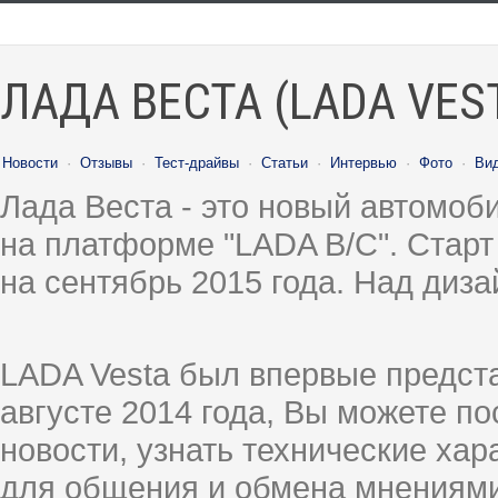
ЛАДА ВЕСТА (LADA VES
Новости
·
Отзывы
·
Тест-драйвы
·
Статьи
·
Интервью
·
Фото
·
Ви
Лада Веста - это новый автомо
на платформе "LADA B/C". Старт
на сентябрь 2015 года. Над диз
LADA Vesta был впервые предст
августе 2014 года, Вы можете п
новости, узнать технические ха
для общения и обмена мнениями