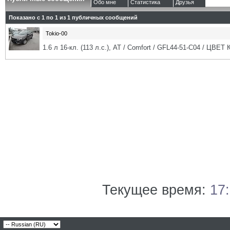
Обо мне
Статистика
Друзья
Показано с 1 по
1
из
1
публичных сообщений
Tokio-00
1.6 л 16-кл. (113 л.с.), АТ / Comfort / GFL44-51-C04 / ЦВЕТ
Текущее время:
17