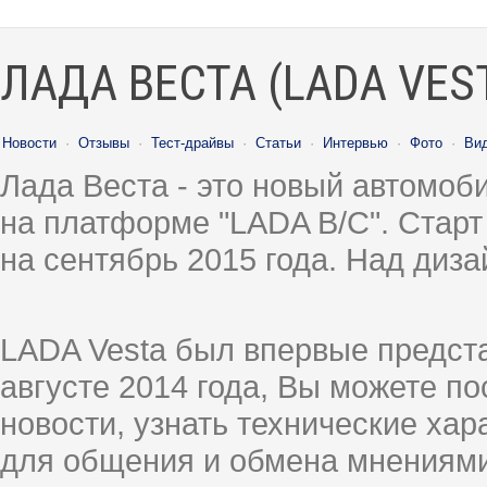
ЛАДА ВЕСТА (LADA VES
Новости
·
Отзывы
·
Тест-драйвы
·
Статьи
·
Интервью
·
Фото
·
Ви
Лада Веста - это новый автомо
на платформе "LADA B/C". Старт
на сентябрь 2015 года. Над диз
LADA Vesta был впервые предст
августе 2014 года, Вы можете п
новости, узнать технические ха
для общения и обмена мнениями