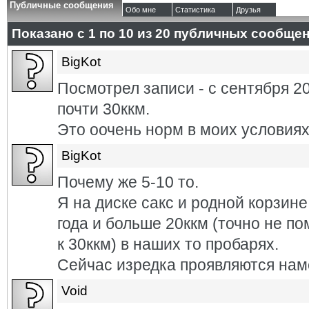
Публичные сообщения
Обо мне
Статистика
Друзья
Показано с 1 по
10
из
20
публичных сообще
BigKot
Посмотрел записи - с сентября 2
почти 30ккм.
Это оочень норм в моих условиях
BigKot
Почему же 5-10 то.
Я на диске сакс и родной корзине
года и больше 20ккм (точно не п
к 30ккм) в наших то пробарях.
Сейчас изредка проявляются намё
Void