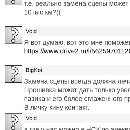
т.е. реально замена сцепы может 
10тыс км?((
Void
Я вот думаю, вот это мне поможе
https://www.drive2.ru/l/562597011
BigKot
Замена сцепы всегда должна лечи
Прошивка может дать только уве
пазика и его более сглаженного п
В личку кину контакт.
Void
а где у нас можно в НСК по адек