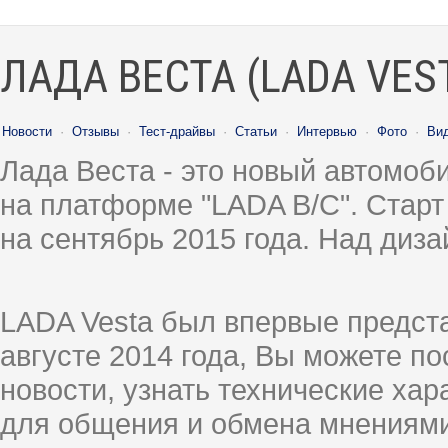
ЛАДА ВЕСТА (LADA VES
Новости
·
Отзывы
·
Тест-драйвы
·
Статьи
·
Интервью
·
Фото
·
Ви
Лада Веста - это новый автомо
на платформе "LADA B/C". Старт
на сентябрь 2015 года. Над диз
LADA Vesta был впервые предст
августе 2014 года, Вы можете п
новости, узнать технические ха
для общения и обмена мнениями