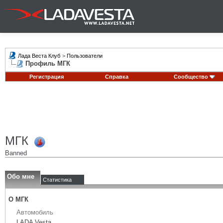
Лада Веста Клуб
>
Пользователи
Профиль МГК
Регистрация
Справка
Сообщество
МГК
Banned
Обо мне
Статистика
О МГК
Автомобиль
LADA Vesta