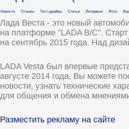
Новости
·
Отзывы
·
Тест-драйвы
·
Статьи
·
Интервью
·
Фото
·
Ви
Лада Веста - это новый автомо
на платформе "LADA B/C". Старт
на сентябрь 2015 года. Над диз
LADA Vesta был впервые предст
августе 2014 года, Вы можете п
новости, узнать технические ха
для общения и обмена мнениями
Разместить рекламу на сайте