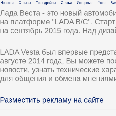
Новости
·
Отзывы
·
Тест-драйвы
·
Статьи
·
Интервью
·
Фото
·
Ви
Лада Веста - это новый автомо
на платформе "LADA B/C". Старт
на сентябрь 2015 года. Над диз
LADA Vesta был впервые предст
августе 2014 года, Вы можете п
новости, узнать технические ха
для общения и обмена мнениями
Разместить рекламу на сайте