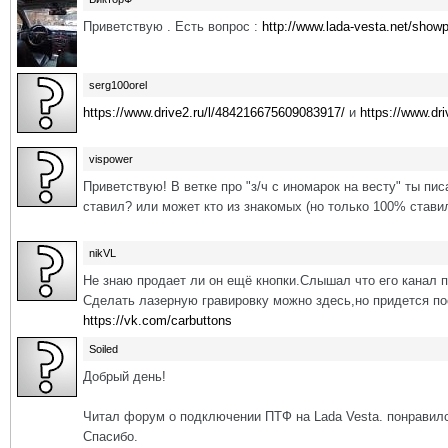
Приветствую . Есть вопрос :
http://www.lada-vesta.net/show
serg100orel
https://www.drive2.ru/l/484216675609083917/
и
https://www.dr
vispower
Приветствую! В ветке про "з/ч с иномарок на весту" ты пи
ставил? или может кто из знакомых (но только 100% стави
nikVL
Не знаю продает ли он ещё кнопки.Слышал что его канал 
Сделать лазерную гравировку можно здесь,но придется по
https://vk.com/carbuttons
Soiled
Добрый день!
Читал форум о подключении ПТФ на Lada Vesta. понравилс
Спасибо.