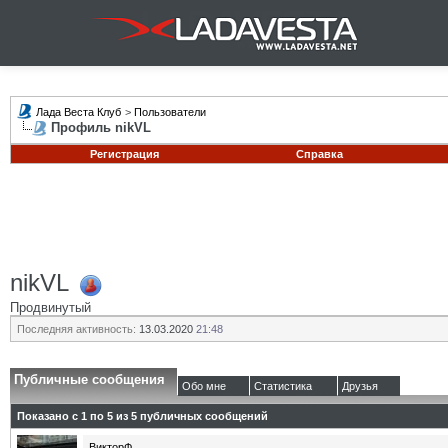
Лада Веста Клуб
>
Пользователи
Профиль nikVL
Регистрация
Справка
nikVL
Продвинутый
Последняя активность:
13.03.2020
21:48
Публичные сообщения
Обо мне
Статистика
Друзья
Показано с 1 по
5
из
5
публичных сообщений
ВикторФ