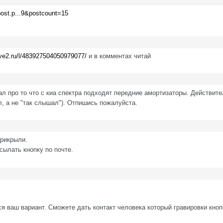
post.p...9&postcount=15
ive2.ru/l/483927504050979077/
и в комментах читай
сал про то что с киа спектра подходят передние амортизаторы. Действит
л, а не "так слышал"). Отпишись пожалуйста.
прикрыли.
сылать кнопку по почте.
я ваш вариант. Сможете дать контакт человека который гравировки кноп