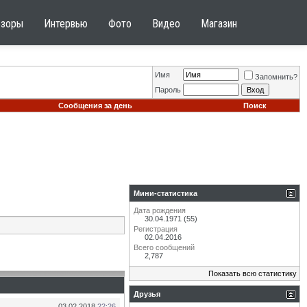
бзоры
Интервью
Фото
Видео
Магазин
Имя
Запомнить?
Пароль
Сообщения за день
Поиск
Мини-статистика
Дата рождения
30.04.1971 (55)
Регистрация
02.04.2016
Всего сообщений
2,787
Показать всю статистику
Друзья
03.02.2018
22:26