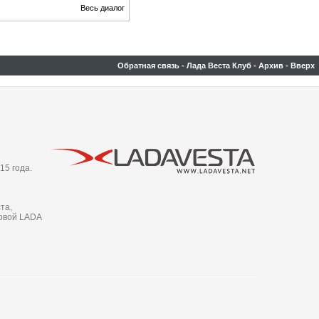
Весь диалог
Обратная связь
-
Лада Веста Клуб
-
Архив
-
Вверх
15 года.
та,
новой LADA