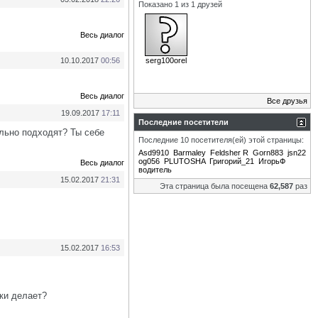
Показано 1 из 1 друзей
Весь диалог
10.10.2017
00:56
serg100orel
Весь диалог
Все друзья
19.09.2017
17:11
Последние посетители
ельно подходят? Ты себе
Последние 10 посетителя(ей) этой страницы:
Asd9910
Barmaley
Feldsher R
Gorn883
jsn22
og056
PLUTOSHA
Григорий_21
ИгорьФ
Весь диалог
водитель
15.02.2017
21:31
Эта страница была посещена
62,587
раз
15.02.2017
16:53
ки делает?