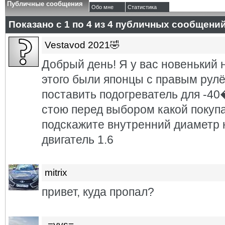
Публичные сообщения
Обо мне
Статистика
Показано с 1 по
4
из
4
публичных сообщени
Vestavod 2021🤣
Добрый день! Я у вас новенький 
этого были японцы с правым рулё
поставить подогреватель для
стою перед выбором какой покуп
подскажите внутренний диаметр 
двигатель 1.6
mitrix
привет, куда пропал?
-=vvs=-