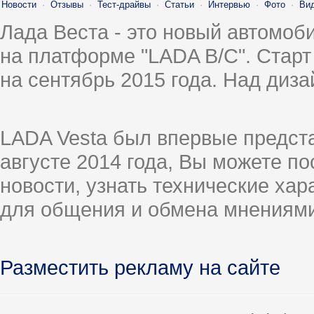
Новости
·
Отзывы
·
Тест-драйвы
·
Статьи
·
Интервью
·
Фото
·
Ви
Лада Веста - это новый автомо
на платформе "LADA B/C". Старт
на сентябрь 2015 года. Над диз
LADA Vesta был впервые предст
августе 2014 года, Вы можете п
новости, узнать технические ха
для общения и обмена мнениями
Разместить рекламу на сайте