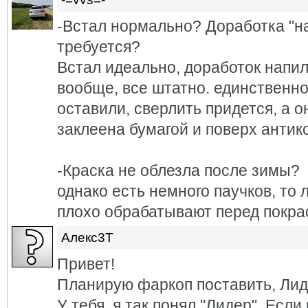
-Встал нормально? Доработка "н
требуется?
Встал идеально, доработок напи
вообще, все штатно. единственн
оставили, сверлить придется, а о
заклеена бумагой и поверх антик
-Краска не облезла после зимы?
однако есть немного паучков, то л
плохо обрабатывают перед покрас
Алекс3Т
Привет!
Планирую фаркоп поставить, Лиде
У тебя, я так понял,"Лидер". Если