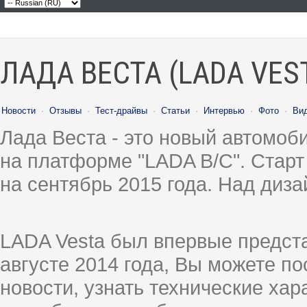
ЛАДА ВЕСТА (LADA VES
Новости
·
Отзывы
·
Тест-драйвы
·
Статьи
·
Интервью
·
Фото
·
Ви
Лада Веста - это новый автомо
на платформе "LADA B/C". Старт
на сентябрь 2015 года. Над диз
LADA Vesta был впервые предст
августе 2014 года, Вы можете п
новости, узнать технические ха