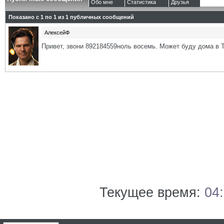
Обо мне
Статистика
Друзья
Показано с 1 по
1
из
1
публичных сообщений
АлексейФ
Привет, звони 892184559ноль восемь. Может буду дома в 
Текущее время:
04