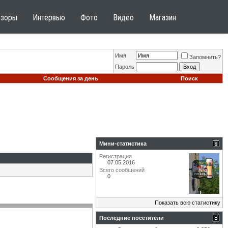
бзоры
Интервью
Фото
Видео
Магазин
Имя
Запомнить?
Пароль
Сообщения за день
Поиск
Мини-статистика
Регистрация
07.05.2016
Всего сообщений
0
Показать всю статистику
Последние посетители