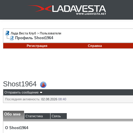
Лада Веста Клуб
>
Пользователи
Профиль Shost1964
Регистрация
Справка
Shost1964
Отправить сообщение
Последняя активность:
02.08.2026
08:40
Обо мне
Статистика
Связь
О Shost1964