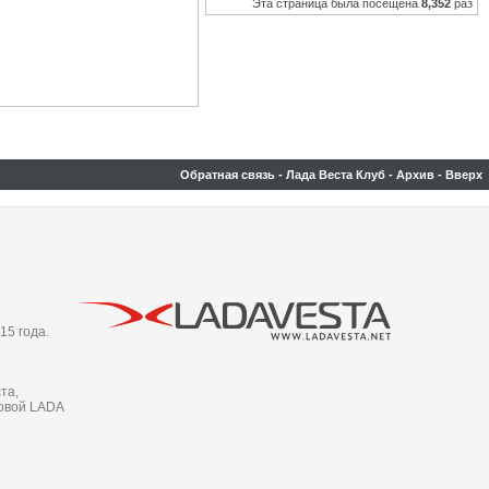
Эта страница была посещена
8,352
раз
Обратная связь
-
Лада Веста Клуб
-
Архив
-
Вверх
15 года.
та,
новой LADA