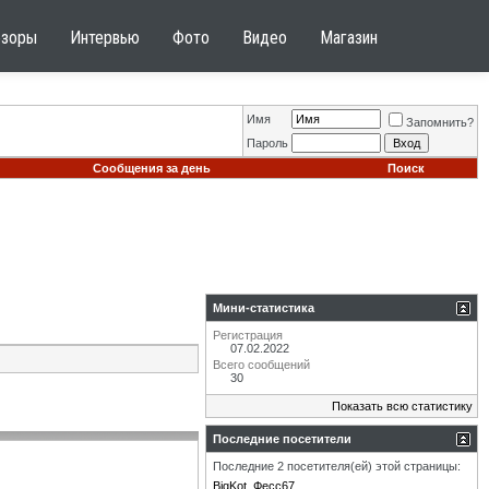
бзоры
Интервью
Фото
Видео
Магазин
Имя
Запомнить?
Пароль
Сообщения за день
Поиск
Мини-статистика
Регистрация
07.02.2022
Всего сообщений
30
Показать всю статистику
Последние посетители
Последние 2 посетителя(ей) этой страницы:
BigKot
Фесс67