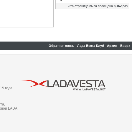
Эта страница была посещена
8,162
раз
Обратная связь
-
Лада Веста Клуб
-
Архив
-
Вверх
15 года.
та,
новой LADA