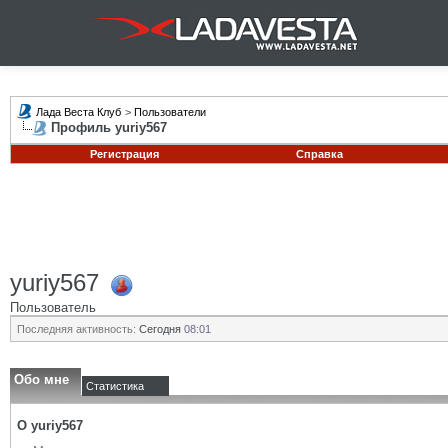
Лада Веста Клуб
>
Пользователи
Профиль yuriy567
Регистрация
Справка
yuriy567
Пользователь
Последняя активность:
Сегодня
08:01
Обо мне
Статистика
О yuriy567