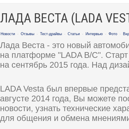
ЛАДА ВЕСТА (LADA VES
Новости
·
Отзывы
·
Тест-драйвы
·
Статьи
·
Интервью
·
Фото
·
Ви
Лада Веста - это новый автомо
на платформе "LADA B/C". Старт
на сентябрь 2015 года. Над диз
LADA Vesta был впервые предст
августе 2014 года, Вы можете п
новости, узнать технические ха
для общения и обмена мнениями