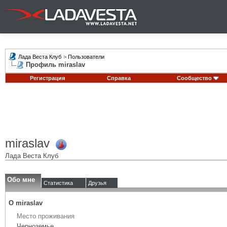
Лада Веста Клуб
>
Пользователи
Профиль miraslav
Регистрация
Справка
Сообщество
miraslav
Лада Веста Клуб
Обо мне
Статистика
Друзья
О miraslav
Место проживания
Черноземье