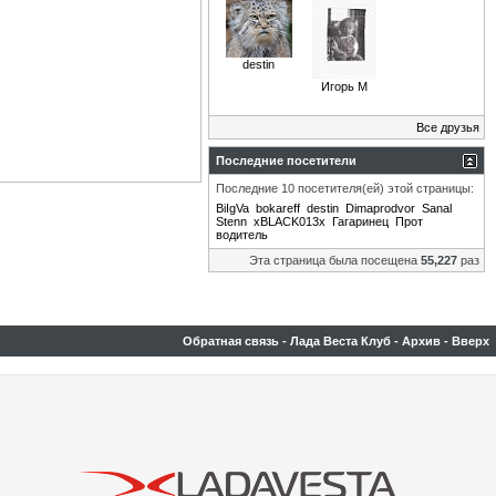
destin
Игорь М
Все друзья
Последние посетители
Последние 10 посетителя(ей) этой страницы:
BiIgVa
bokareff
destin
Dimaprodvor
Sanal
Stenn
xBLACK013x
Гагаринец
Прот
водитель
Эта страница была посещена
55,227
раз
Обратная связь
-
Лада Веста Клуб
-
Архив
-
Вверх