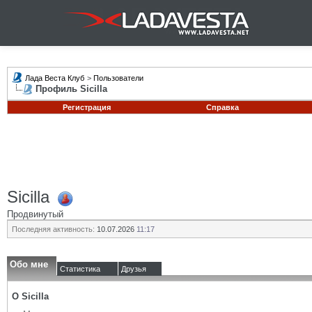
Лада Веста Клуб
>
Пользователи
Профиль Sicilla
Регистрация
Справка
Sicilla
Продвинутый
Последняя активность:
10.07.2026
11:17
Обо мне
Статистика
Друзья
О Sicilla