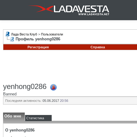
Лада Веста Клуб
>
Пользователи
Профиль yenhong0286
Регистрация
Справка
yenhong0286
Banned
Последняя активность:
05.06.2017
20:56
Обо мне
Статистика
О yenhong0286