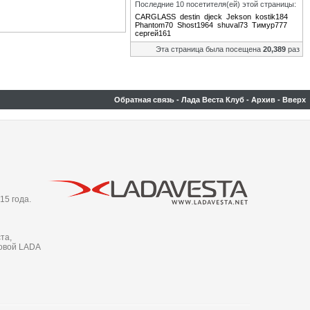
Последние 10 посетителя(ей) этой страницы:
CARGLASS
destin
djeck
Jekson
kostik184
Phantom70
Shost1964
shuval73
Тимур777
сергей161
Эта страница была посещена
20,389
раз
Обратная связь
-
Лада Веста Клуб
-
Архив
-
Вверх
15 года.
та,
новой LADA