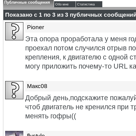
Публичные сообщения
Обо мне
Статистика
Показано с 1 по
3
из
3
публичных сообщени
Pioner
Эта опора проработала у меня го
проехал потом случился отрыв по
крепления, к двигателю с одной с
могу приложить почему-то URL ка
Макс08
Добрый день,подскажите пожалуй
чтоб двигатель не кренился при т
менять гофры((
flystyle