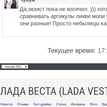
Да,экзист пока не косячил. ))) хо
сравнивать артикулы ликви моли у
они разные! Просто небылицы как
Текущее время:
17
ЛАДА ВЕСТА (LADA VES
Новости
·
Отзывы
·
Тест-драйвы
·
Статьи
·
Интервью
·
Фото
·
Ви