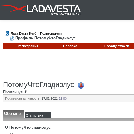
Лада Веста Клуб
>
Пользователи
Профиль ПотомуЧтоГладиолус
Регистрация
Справка
Сообщество
ПотомуЧтоГладиолус
Продвинутый
Последняя активность:
17.02.2022
12:03
Обо мне
Статистика
О ПотомуЧтоГладиолус