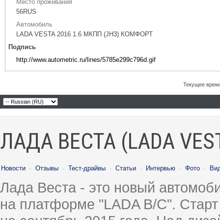
Место проживания
56RUS
Автомобиль
LADA VESTA 2016 1.6 МКПП (JH3) КОМФОРТ
Подпись
http://www.autometric.ru/lines/5785e299c796d.gif
Текущее врем
ЛАДА ВЕСТА (LADA VES
Новости
·
Отзывы
·
Тест-драйвы
·
Статьи
·
Интервью
·
Фото
·
Ви
Лада Веста - это новый автомо
на платформе "LADA B/C". Старт