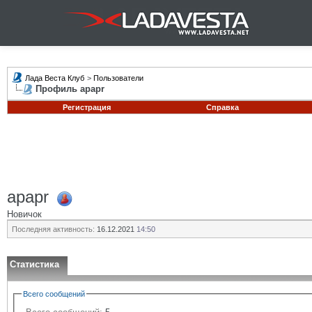
Лада Веста Клуб
>
Пользователи
Профиль apapr
Регистрация
Справка
apapr
Новичок
Последняя активность:
16.12.2021
14:50
Статистика
Всего сообщений