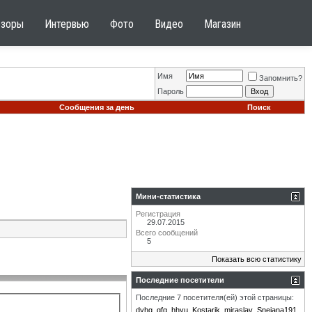
бзоры
Интервью
Фото
Видео
Магазин
Имя
Запомнить?
Пароль
Сообщения за день
Поиск
Мини-статистика
Регистрация
29.07.2015
Всего сообщений
5
Показать всю статистику
Последние посетители
Последние 7 посетителя(ей) этой страницы:
dyhg
gfg
hhyu
Kostarik
miraslav
Snejana191