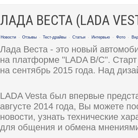
ЛАДА ВЕСТА (LADA VES
Новости
·
Отзывы
·
Тест-драйвы
·
Статьи
·
Интервью
·
Фото
·
Ви
Лада Веста - это новый автомо
на платформе "LADA B/C". Старт
на сентябрь 2015 года. Над диз
LADA Vesta был впервые предст
августе 2014 года, Вы можете п
новости, узнать технические ха
для общения и обмена мнениями