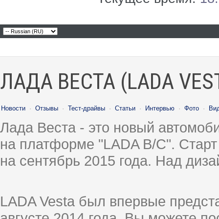
ЛАДА ВЕСТА (LADA VES
Новости
·
Отзывы
·
Тест-драйвы
·
Статьи
·
Интервью
·
Фото
·
Ви
Лада Веста - это новый автомо
на платформе "LADA B/C". Старт
на сентябрь 2015 года. Над диз
LADA Vesta был впервые предст
августе 2014 года, Вы можете п