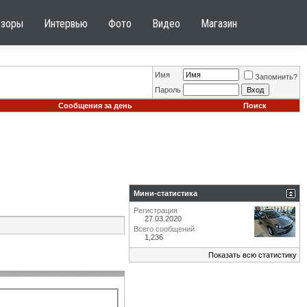
бзоры
Интервью
Фото
Видео
Магазин
Имя
Запомнить?
Пароль
Сообщения за день
Поиск
Мини-статистика
Регистрация
27.03.2020
Всего сообщений
1,236
Показать всю статистику