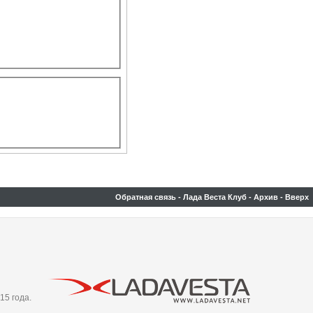
Обратная связь
-
Лада Веста Клуб
-
Архив
-
Вверх
15 года.