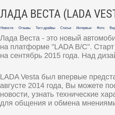
ЛАДА ВЕСТА (LADA VES
Новости
·
Отзывы
·
Тест-драйвы
·
Статьи
·
Интервью
·
Фото
·
Ви
Лада Веста - это новый автомо
на платформе "LADA B/C". Старт
на сентябрь 2015 года. Над диз
LADA Vesta был впервые предст
августе 2014 года, Вы можете п
новости, узнать технические ха
для общения и обмена мнениями