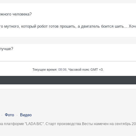
ежного человека?
 мутного, который робот готов прошить, а двигатель боится шить... Хоч
 лучше?
Текущее время:
08:06
. Часовой пояс GMT +3.
·
Фото
·
Видео
на платформе "LADA B/C". Старт производства Весты намечен на сентябрь 20