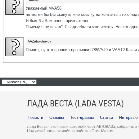
Уважаемый MVA58,
не могли бы Вы скинуть мне ссылку на контакты этого над
Я был бы Вам очень признателен.
Почему я не искал? Я задолбался уже искать. Нашел одного
AAZabolotnikov
Привет, ну что сравнил прошивки I785VAJ9 и VAA1? Какая
ЛАДА ВЕСТА (LADA VESTA)
Новости
·
Отзывы
·
Тест-драйвы
·
Статьи
·
Интервью
Лада Веста - это новый автомобиль от АВТОВАЗа, собранный 
Над дизайном автомобиля работал Стив Маттин.