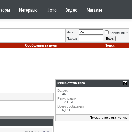
бзоры
Интервью
Фото
Видео
Магазин
Имя
Запомнить?
Пароль
Сообщения за день
Поиск
Мини-статистика
Возраст
46
Регистрация
12.11.2017
Всего сообщений
5,131
Показать всю статистику
04.05.2021
03:38