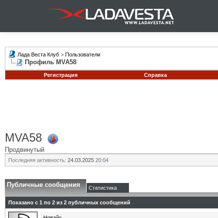
Лада Веста Клуб
>
Пользователи
Профиль MVA58
Регистрация
Справка
MVA58
Продвинутый
Последняя активность:
24.03.2025
20:04
Публичные сообщения
Статистика
Показано с 1 по
2
из
2
публичных сообщений
Новайс