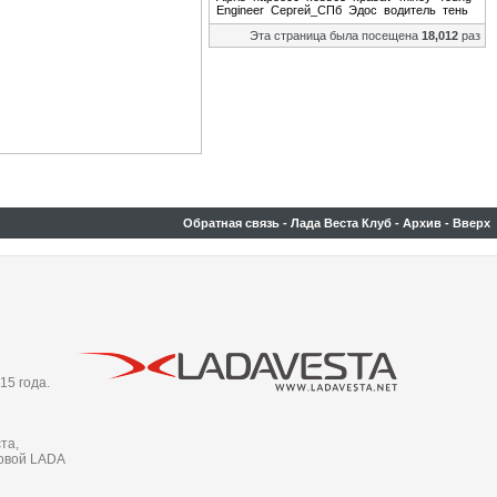
Engineer
Сергей_СПб
Эдос
водитель
тень
Эта страница была посещена
18,012
раз
Обратная связь
-
Лада Веста Клуб
-
Архив
-
Вверх
15 года.
та,
новой LADA