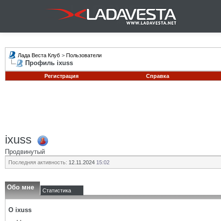
Лада Веста Клуб
>
Пользователи
Профиль ixuss
Регистрация
Справка
ixuss
Продвинутый
Последняя активность:
12.11.2024
15:02
Обо мне
Статистика
О ixuss