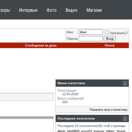
бзоры
Интервью
Фото
Видео
Магазин
Имя
Запомнить?
Пароль
Сообщения за день
Поиск
Мини-статистика
Регистрация
12.04.2018
Всего сообщений
263
Показать всю статистику
Последние посетители
Последние 10 посетителя(ей) этой страницы:
Alpris
http8800
koss63
kpasav
mihey
Young