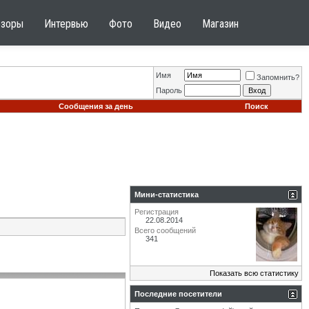
бзоры
Интервью
Фото
Видео
Магазин
Имя
Запомнить?
Пароль
Сообщения за день
Поиск
Мини-статистика
Регистрация
22.08.2014
Всего сообщений
341
Показать всю статистику
Последние посетители