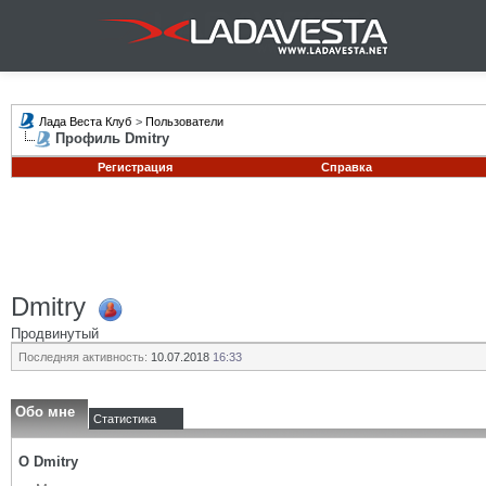
Лада Веста Клуб
>
Пользователи
Профиль Dmitry
Регистрация
Справка
Dmitry
Продвинутый
Последняя активность:
10.07.2018
16:33
Обо мне
Статистика
О Dmitry