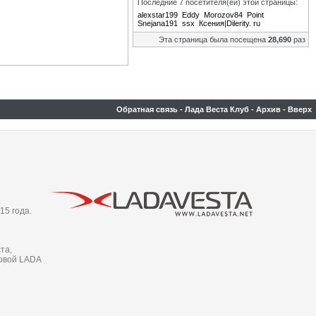
Последние 7 посетителя(ей) этой страницы:
alexstar199
Eddy
Morozov84
Point
Snejana191
ssx
Ксения|Dilerity. ru
Эта страница была посещена
28,690
раз
Обратная связь
-
Лада Веста Клуб
-
Архив
-
Вверх
15 года.
та,
новой LADA