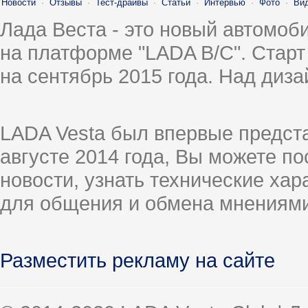
Новости
·
Отзывы
·
Тест-драйвы
·
Статьи
·
Интервью
·
Фото
·
Ви
Лада Веста - это новый автомо
на платформе "LADA B/C". Старт
на сентябрь 2015 года. Над диз
LADA Vesta был впервые предст
августе 2014 года, Вы можете п
новости, узнать технические ха
для общения и обмена мнениями
Разместить рекламу на сайте